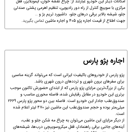
امکانات دیگر این خودرو عبارتند از: چراغ نقشه خوان، ایموبلایزر، قفل
مركزی با سوییچ كنترل از راه دور رادیویی، تنظیم اهرمی پشتی صندلی
جلو، شیشه بالابر برقی درهای جلو، داشبورد تریم بژ و …
جهت اطلاع از قیمت اجاره پژو ۴۰۵ و اجاره ماشین
تماس بگیرید
.
اجاره پژو پارس
پژو پارس از خودروهای باکیفیت ایرانی است که می‌تواند گزینه مناسبی
برای سفرهای برون شهری و ترددهای درون شهری باشد.
یکی از بزرگ‌ترین مزایای پژو پارس که از ابتدای حضورش تاکنون موجب
برتری این خودرو در مقابل رقبایش شده، فاصله محوری مناسب و
صندوق‌عقب جادار این خودرو است. فاصله بین دو محور پژو پارس ۲۶۶۹
میلی‌متر بوده و حجم صندوق‌عقب این ماشین نیز ۴۷۰ لیتر اعلام شده
است.
از دیگر مزایای این ماشین می‌توان به چراغ مه شكن جلو و عقب،
آینه‌های جانبی برقی راهنمادار، قفل میکروسوییچی درب‌ها، شیشه‌های